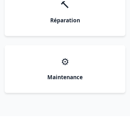
🔨
Réparation
⚙️
Maintenance