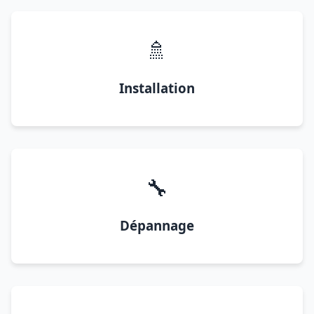
🚿
Installation
🔧
Dépannage