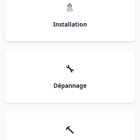
🚿
Installation
🔧
Dépannage
🔨