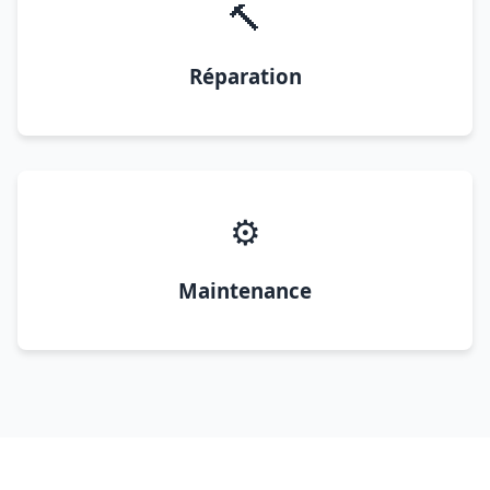
🔨
Réparation
⚙️
Maintenance