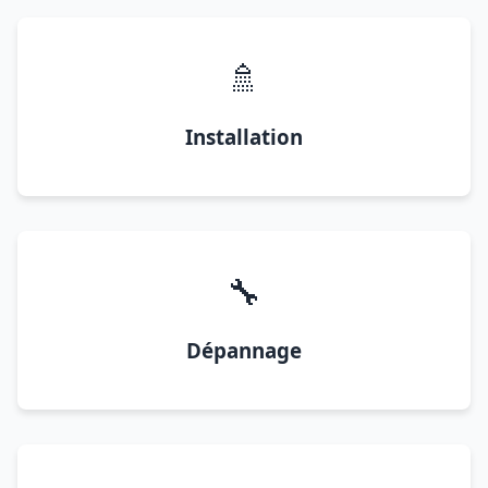
🚿
Installation
🔧
Dépannage