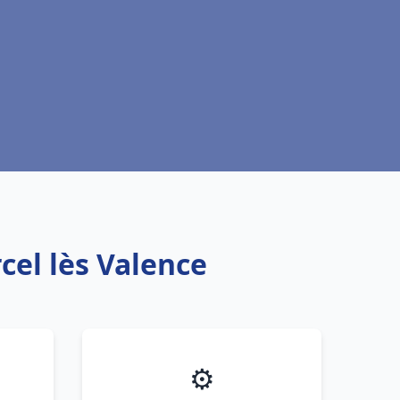
cel lès Valence
⚙️