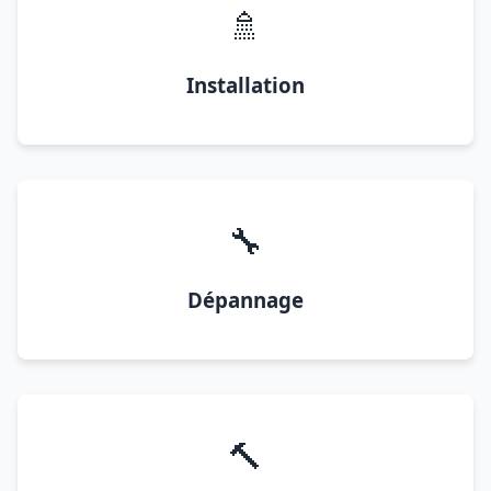
🚿
Installation
🔧
Dépannage
🔨