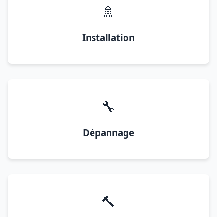
🚿
Installation
🔧
Dépannage
🔨