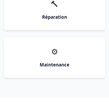
🔨
Réparation
⚙️
Maintenance