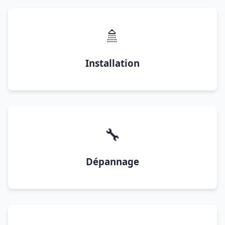
🚿
Installation
🔧
Dépannage