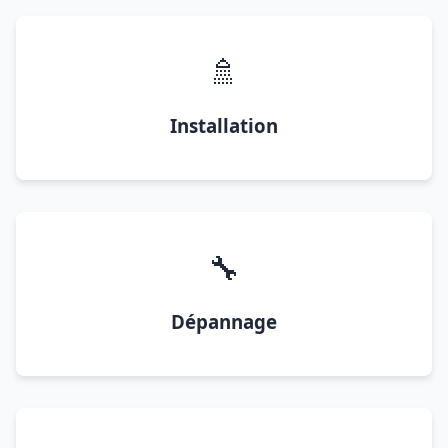
🚿
Installation
🔧
Dépannage