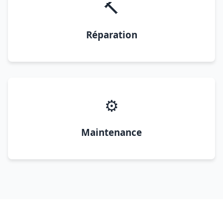
🔨
Réparation
⚙️
Maintenance