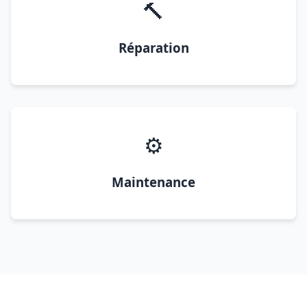
🔨
Réparation
⚙️
Maintenance