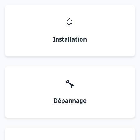
🚿
Installation
🔧
Dépannage