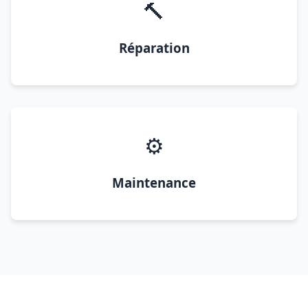
🔨
Réparation
⚙️
Maintenance