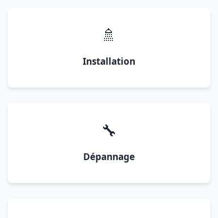
🚿
Installation
🔧
Dépannage