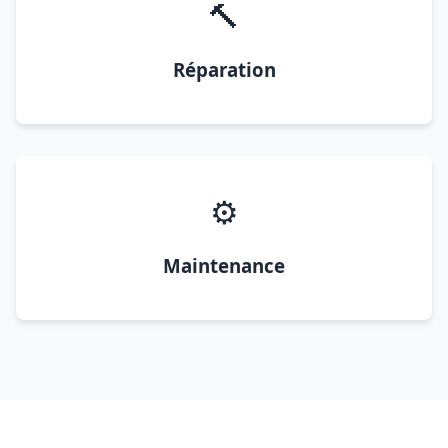
🔨
Réparation
⚙️
Maintenance