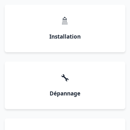
🚿
Installation
🔧
Dépannage