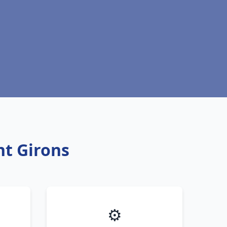
nt Girons
⚙️