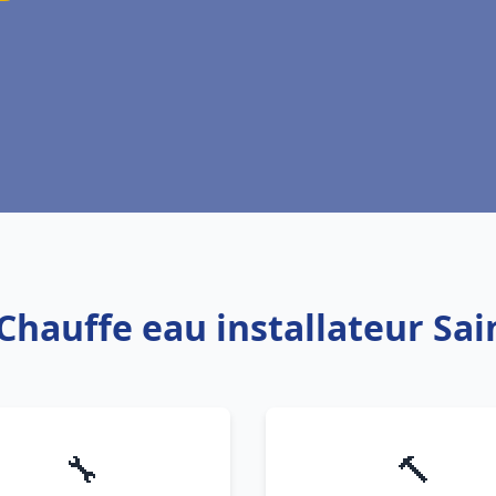
 Chauffe eau installateur Sai
🔧
🔨