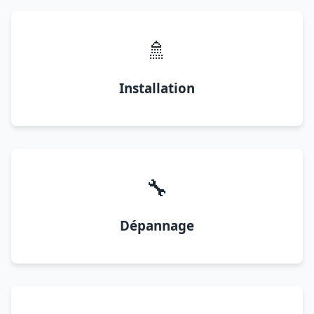
🚿
Installation
🔧
Dépannage