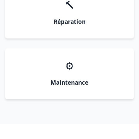
🔨
Réparation
⚙️
Maintenance