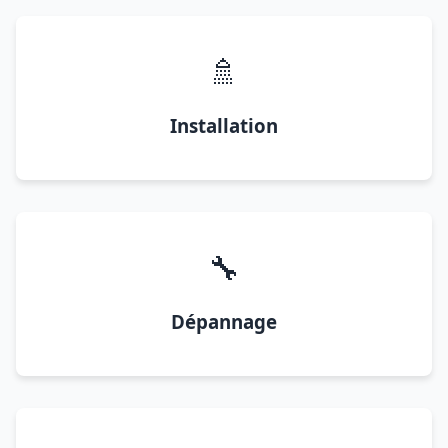
🚿
Installation
🔧
Dépannage