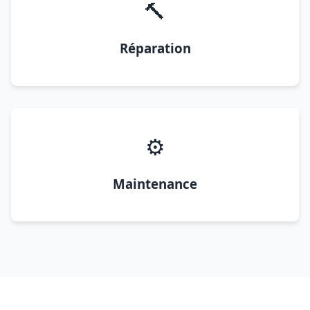
🔨
Réparation
⚙️
Maintenance