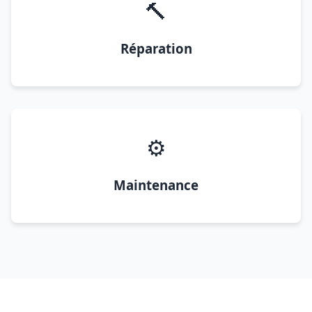
🔨
Réparation
⚙️
Maintenance