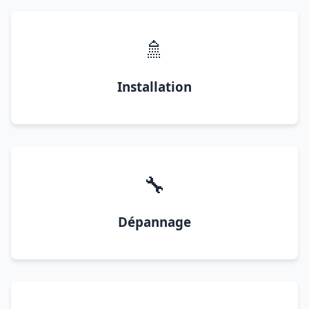
🚿
Installation
🔧
Dépannage