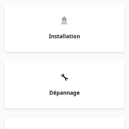
🚿
Installation
🔧
Dépannage