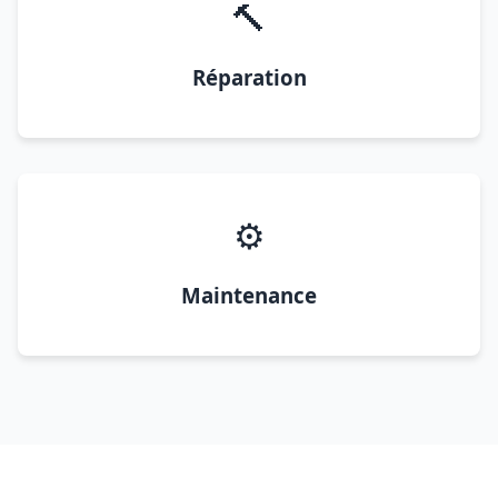
🔨
Réparation
⚙️
Maintenance