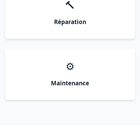
🔨
Réparation
⚙️
Maintenance