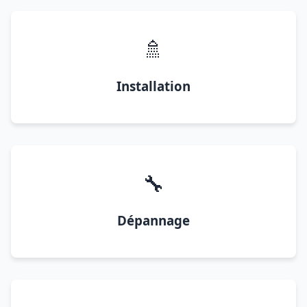
🚿
Installation
🔧
Dépannage