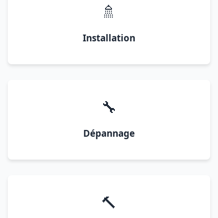
🚿
Installation
🔧
Dépannage
🔨