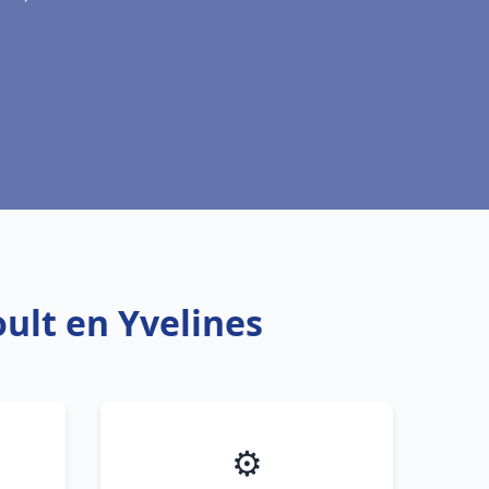
oult en Yvelines
⚙️