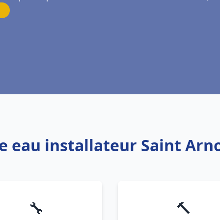
e eau installateur Saint Arn
🔧
🔨