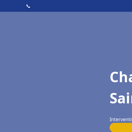
📞
Cha
Sai
Intervent