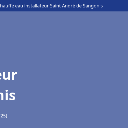
Chauffe eau installateur Saint André de Sangonis
eur
nis
725)