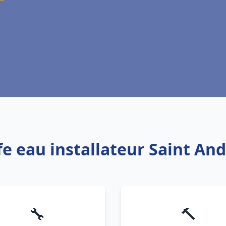
fe eau installateur Saint An
🔧
🔨