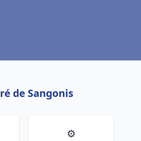
dré de Sangonis
⚙️