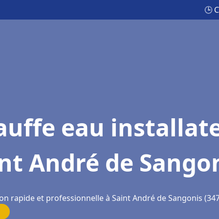
🕒 
uffe eau installat
nt André de Sango
ion rapide et professionnelle à Saint André de Sangonis (34