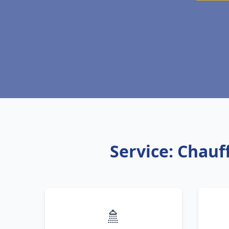
Service: Chauf
🚿