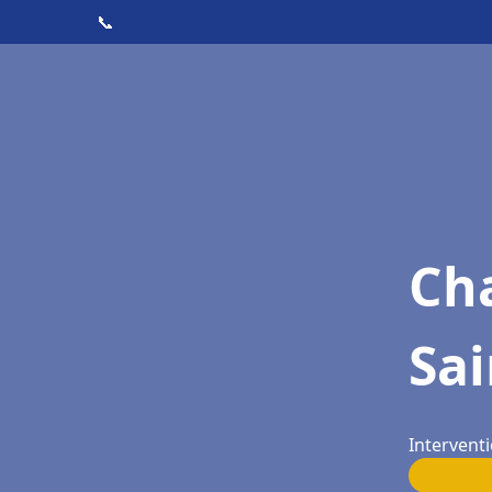
📞
Cha
Sa
Intervent