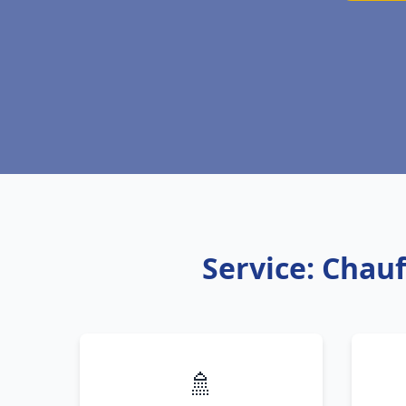
Service: Chau
🚿