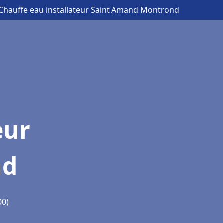
 Chauffe eau installateur Saint Amand Montrond
eur
nd
00)