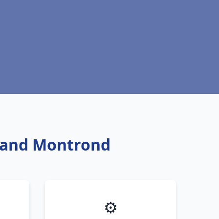
Amand Montrond
⚙️