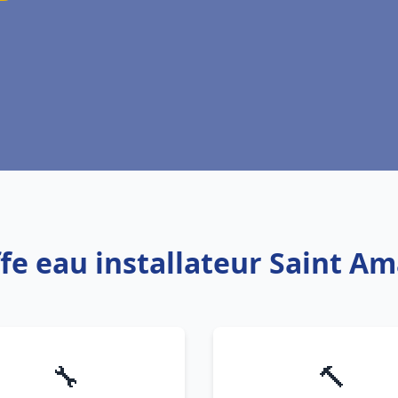
ffe eau installateur Saint 
🔧
🔨