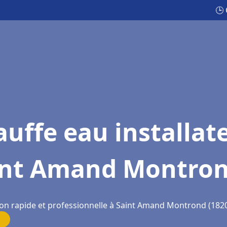
🕒
uffe eau installat
int Amand Montro
ion rapide et professionnelle à Saint Amand Montrond (182