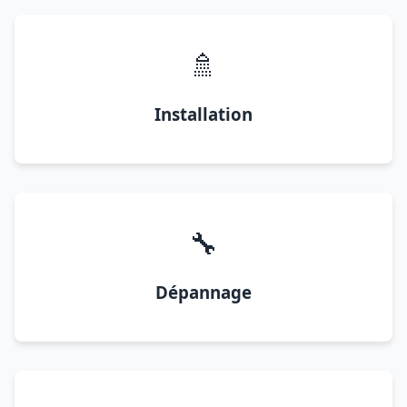
🚿
Installation
🔧
Dépannage