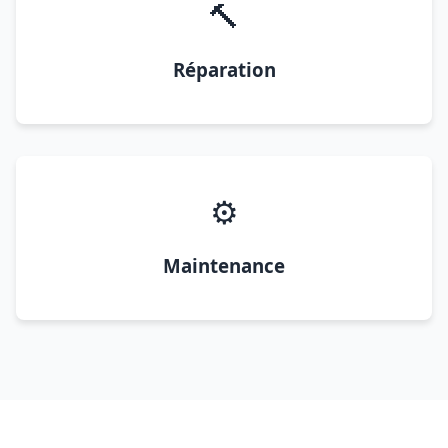
🔨
Réparation
⚙️
Maintenance