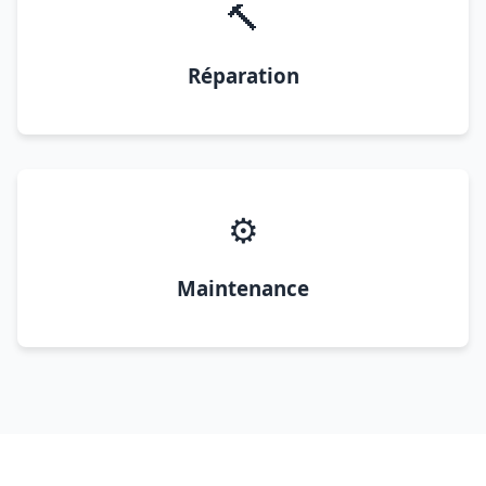
🔨
Réparation
⚙️
Maintenance