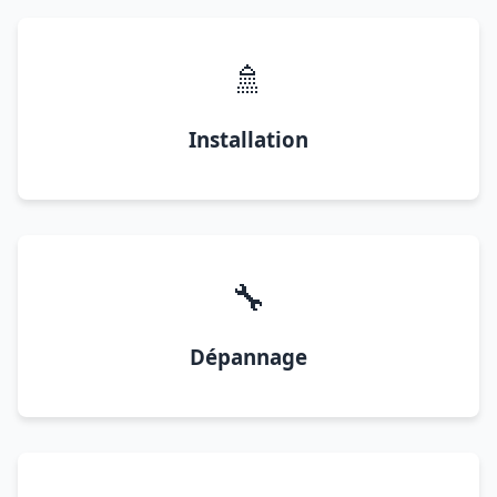
🚿
Installation
🔧
Dépannage