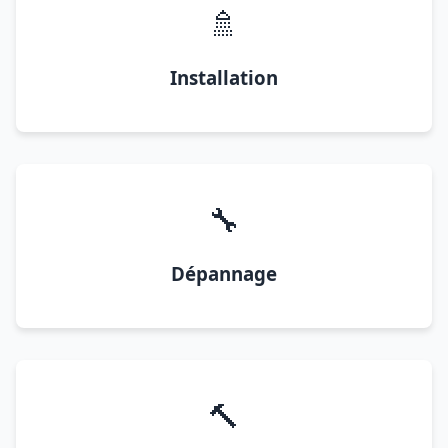
🚿
Installation
🔧
Dépannage
🔨