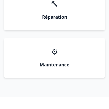
🔨
Réparation
⚙️
Maintenance