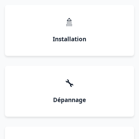
🚿
Installation
🔧
Dépannage