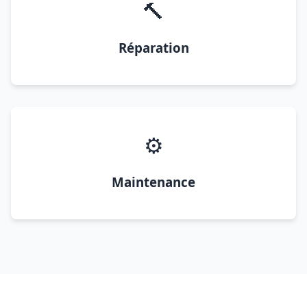
🔨
Réparation
⚙️
Maintenance