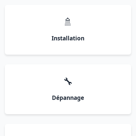
🚿
Installation
🔧
Dépannage