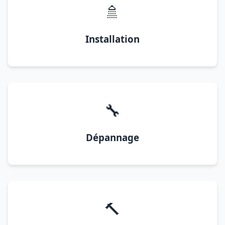
🚿
Installation
🔧
Dépannage
🔨