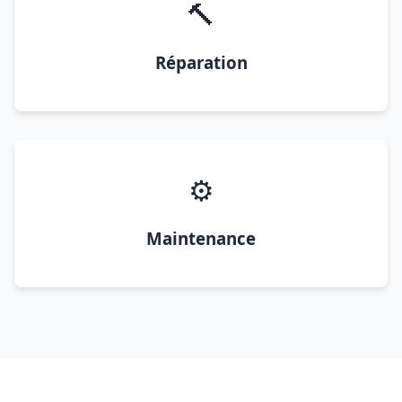
🔨
Réparation
⚙️
Maintenance