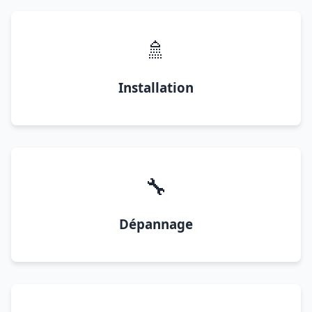
🚿
Installation
🔧
Dépannage