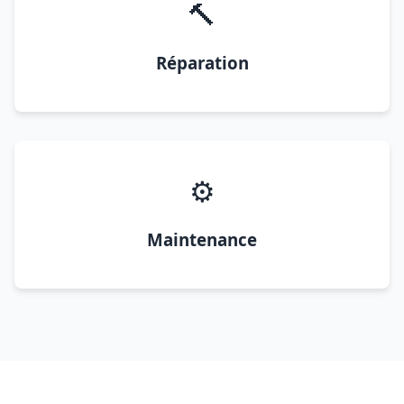
🔨
Réparation
⚙️
Maintenance