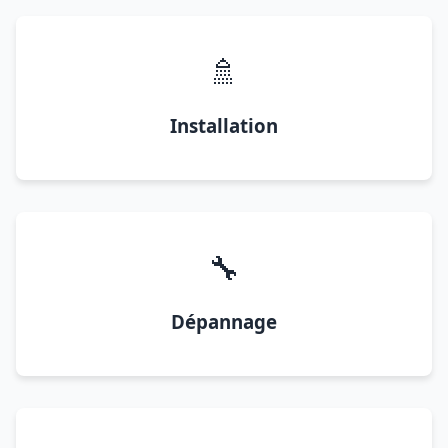
🚿
Installation
🔧
Dépannage