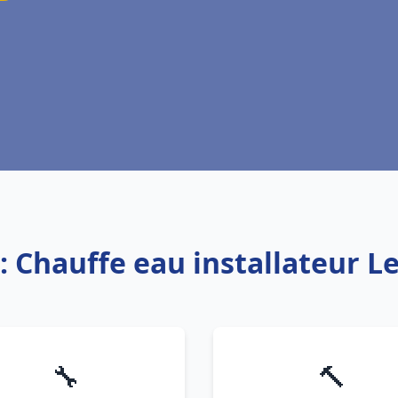
: Chauffe eau installateur L
🔧
🔨