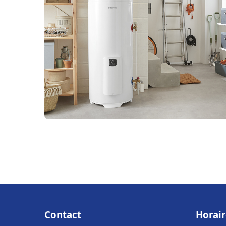
Contact
Horair