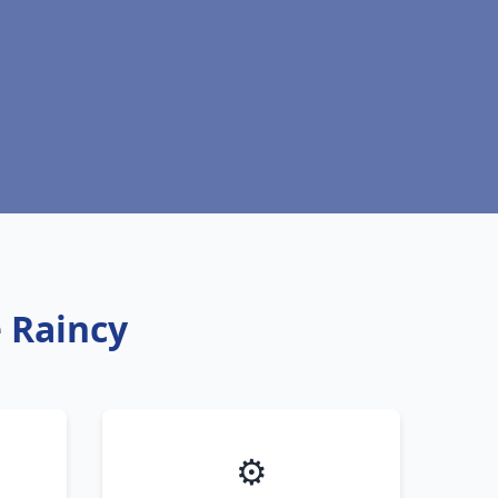
e Raincy
⚙️