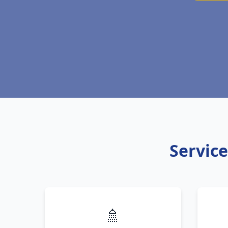
Service
🚿