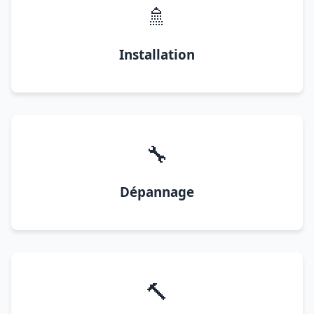
🚿
Installation
🔧
Dépannage
🔨