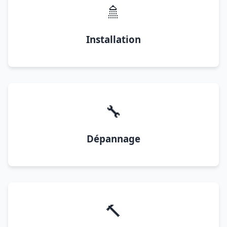
🚿
Installation
🔧
Dépannage
🔨