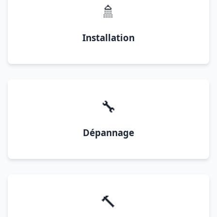
🚿
Installation
🔧
Dépannage
🔨