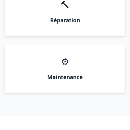
🔨
Réparation
⚙️
Maintenance