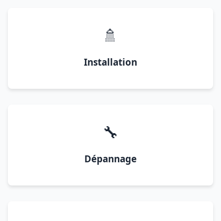
🚿
Installation
🔧
Dépannage