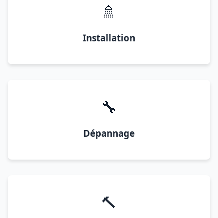
🚿
Installation
🔧
Dépannage
🔨