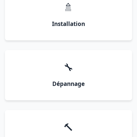
🚿
Installation
🔧
Dépannage
🔨