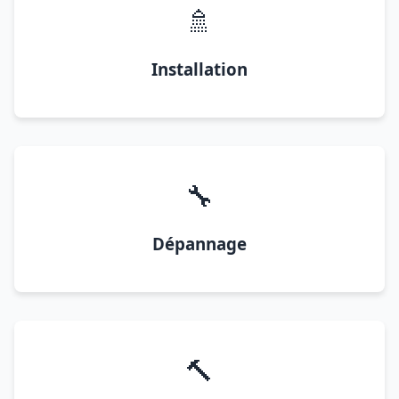
🚿
Installation
🔧
Dépannage
🔨