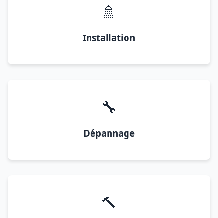
🚿
Installation
🔧
Dépannage
🔨