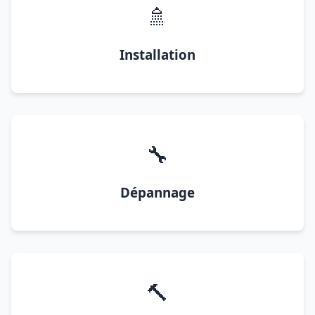
🚿
Installation
🔧
Dépannage
🔨