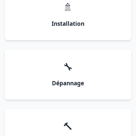
🚿
Installation
🔧
Dépannage
🔨