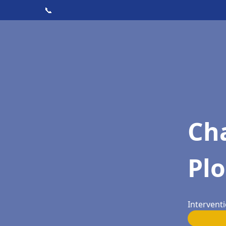
📞
Cha
Pl
Intervent