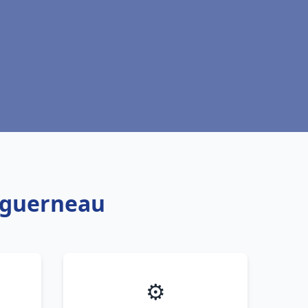
ouguerneau
⚙️