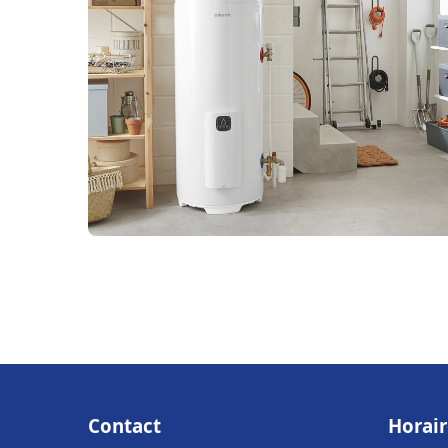
Contact
Horair