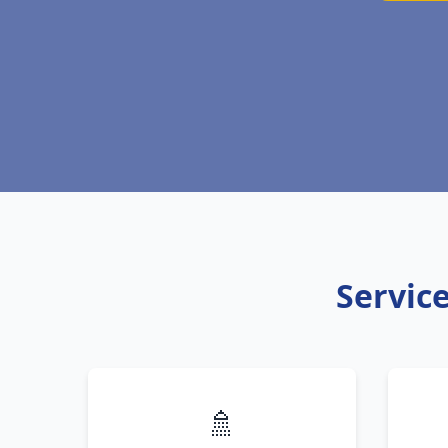
Service
🚿