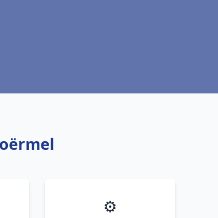
loërmel
⚙️