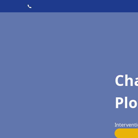
📞
Cha
Pl
Interventi