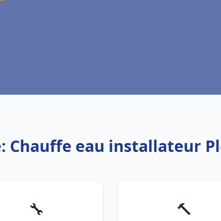
: Chauffe eau installateur P
🔧
🔨