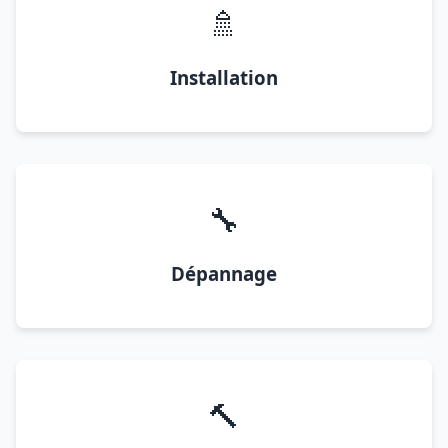
🚿
Installation
🔧
Dépannage
🔨