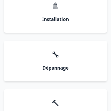
🚿
Installation
🔧
Dépannage
🔨