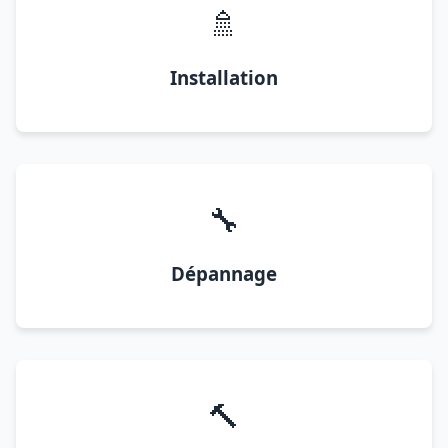
🚿
Installation
🔧
Dépannage
🔨