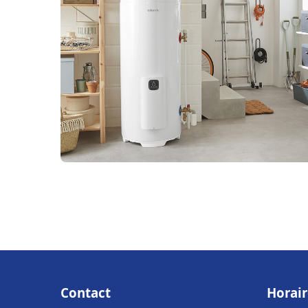
Contact
Horair