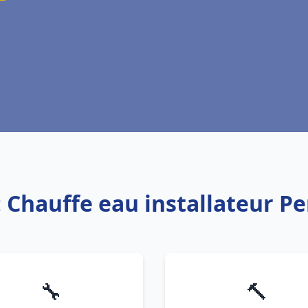
: Chauffe eau installateur P
🔧
🔨