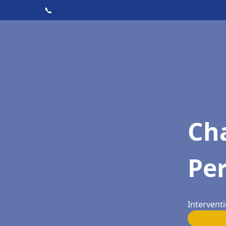
📞
Cha
Pe
Intervent