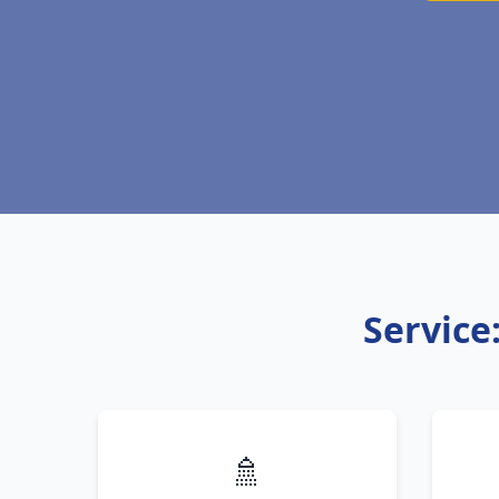
Service
🚿