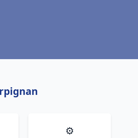
erpignan
⚙️