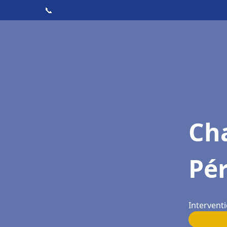
📞
Cha
Pé
Intervent