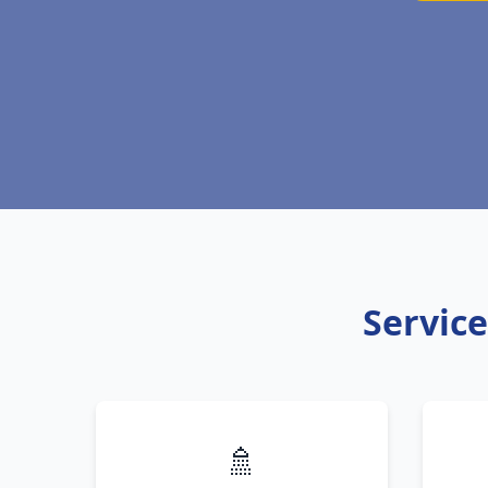
Service
🚿