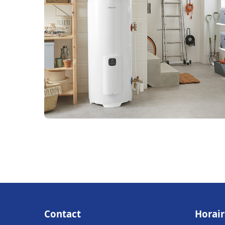
Contact
Horair