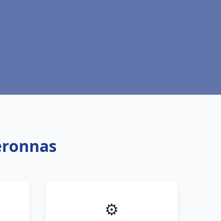
Péronnas
⚙️