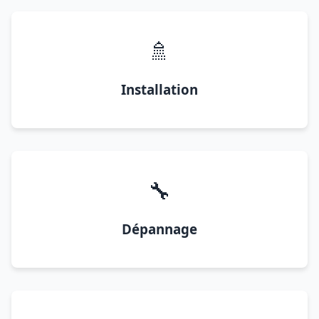
🚿
Installation
🔧
Dépannage