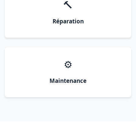
🔨
Réparation
⚙️
Maintenance