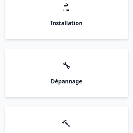
🚿
Installation
🔧
Dépannage
🔨