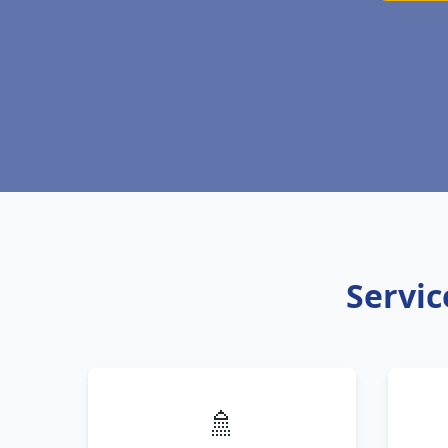
Servic
🚿