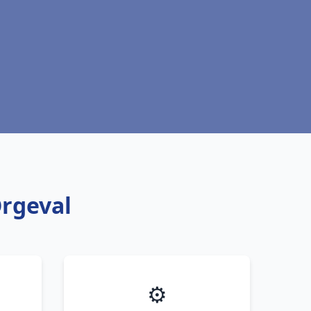
Orgeval
⚙️