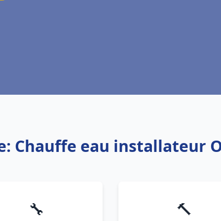
e: Chauffe eau installateur 
🔧
🔨