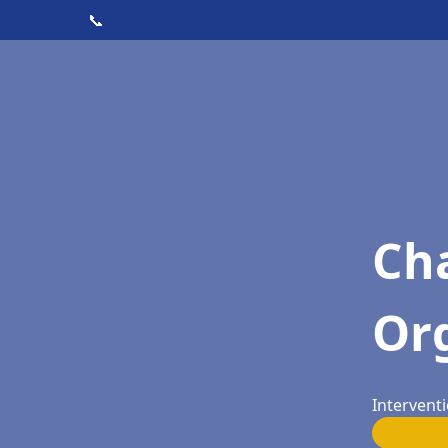
📞
Cha
Or
Interventi